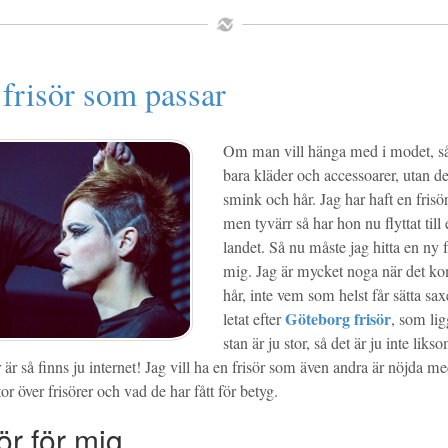
 frisör som passar
Om man vill hänga med i modet, så 
bara kläder och accessoarer, utan de
smink och hår. Jag har haft en frisör 
men tyvärr så har hon nu flyttat till
landet. Så nu måste jag hitta en ny 
mig. Jag är mycket noga när det ko
hår, inte vem som helst får sätta sax
Göteborg frisör
letat efter
, som lig
stan är ju stor, så det är ju inte likso
 är så finns ju internet! Jag vill ha en frisör som även andra är nöjda m
tor över frisörer och vad de har fått för betyg.
sör för mig