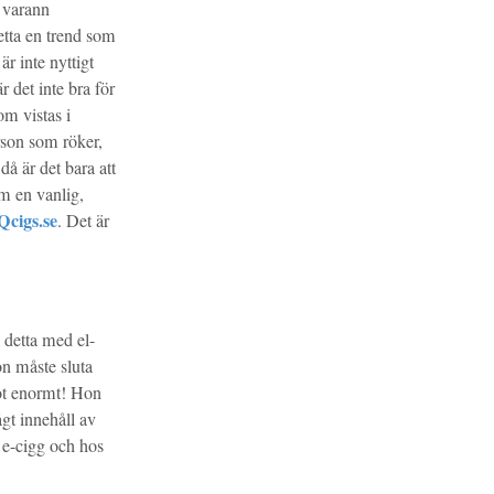
 varann
etta en trend som
är inte nyttigt
är det inte bra för
om vistas i
rson som röker,
då är det bara att
om en vanlig,
Qcigs.se
. Det är
 detta med el-
on måste sluta
got enormt! Hon
ågt innehåll av
 e-cigg och hos