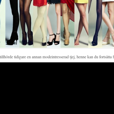
llhörde tidigare en annan modeintresserad tjej, henne kan du fortsätta 