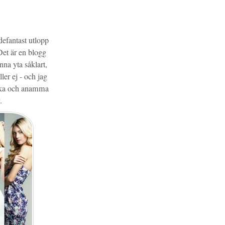
defantast utlopp
 Det är en blogg
na yta såklart,
ler ej - och jag
älska och anamma
.