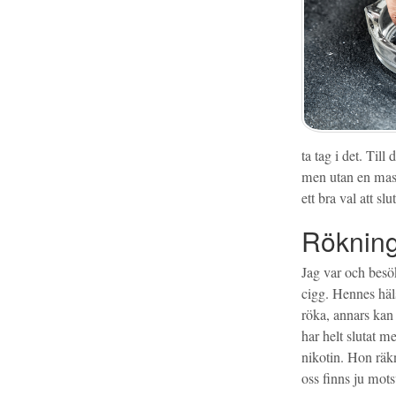
ta tag i det. Til
men utan en mass
ett bra val att slu
Rökning
Jag var och besök
cigg. Hennes häls
röka, annars kan 
har helt slutat m
nikotin. Hon räk
oss finns ju mots