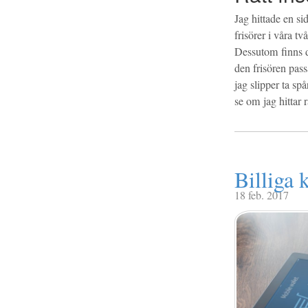
Jag hittade en si
frisörer i våra 
Dessutom finns d
den frisören pass
jag slipper ta sp
se om jag hittar r
Billiga 
18 feb. 2017