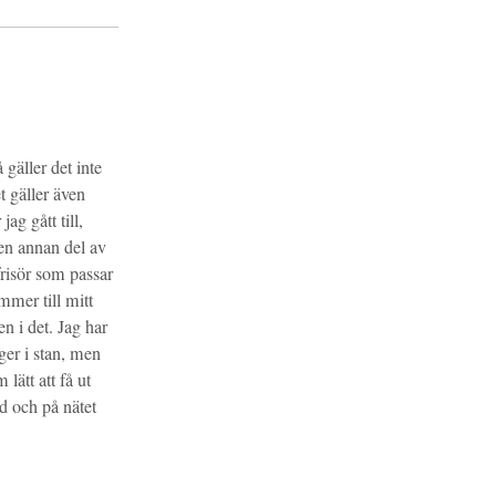
gäller det inte
t gäller även
jag gått till,
 en annan del av
frisör som passar
mmer till mitt
en i det. Jag har
ger i stan, men
m lätt att få ut
ed och på nätet