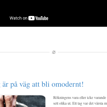
är på väg att bli omodernt!
Rökningens vara eller icke varand
sett olika ut. Ett tag var det värsta